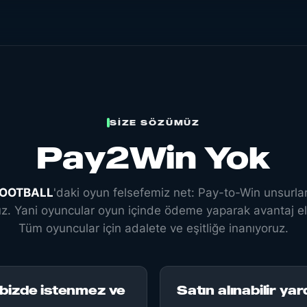
SIZE SÖZÜMÜZ
Pay2Win Yok
FOOTBALL
'daki oyun felsefemiz net: Pay-to-Win unsurları
z. Yani oyuncular oyun içinde ödeme yaparak avantaj 
Tüm oyuncular için adalete ve eşitliğe inanıyoruz.
bizde istenmez ve
Satın alınabilir yar