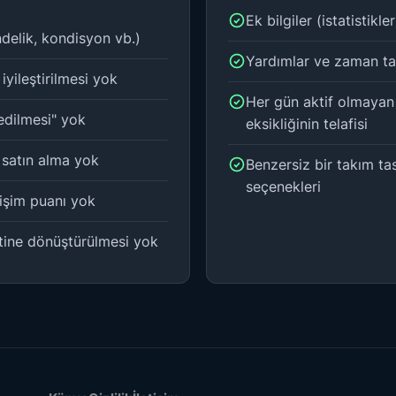
Ek bilgiler (istatistikler
delik, kondisyon vb.)
Yardımlar ve zaman ta
yileştirilmesi yok
Her gün aktif olmayan 
edilmesi" yok
eksikliğinin telafisi
 satın alma yok
Benzersiz bir takım tas
seçenekleri
lişim puanı yok
tine dönüştürülmesi yok