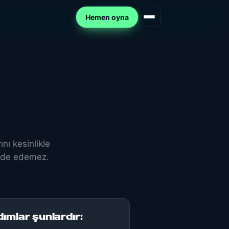
Hemen oyna
nı kesinlikle
elde edemez.
dımlar şunlardır: